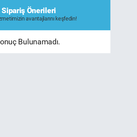
 Sipariş Önerileri
metimizin avantajlarını keşfedin!
onuç Bulunamadı.