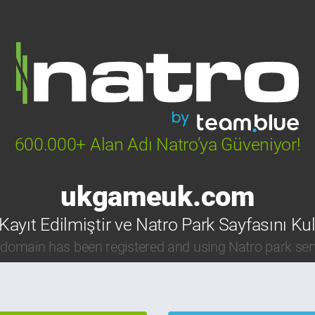
600.000+ Alan Adı Natro’ya Güveniyor!
ukgameuk.com
Kayıt Edilmiştir ve Natro Park Sayfasını Ku
 domain has been registered and using Natro park ser