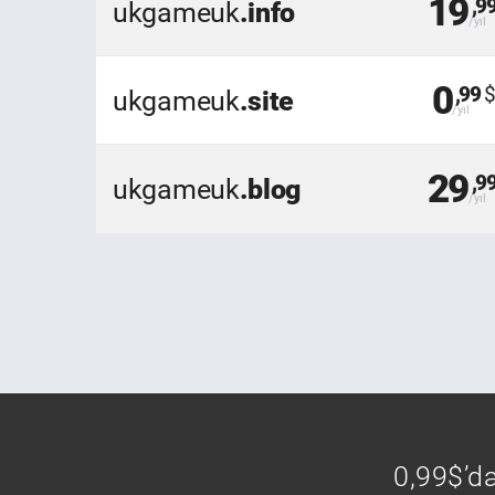
19
,9
ukgameuk
.info
0
,99
ukgameuk
.site
29
,9
ukgameuk
.blog
0,99$’da