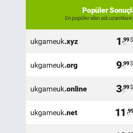
Popüler Sonuçl
En popüler alan adı uzantıların
1
,99
ukgameuk
.xyz
9
,99
ukgameuk
.org
3
,99
ukgameuk
.online
11
,9
ukgameuk
.net