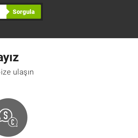
Sorgula
ayız
ize ulaşın