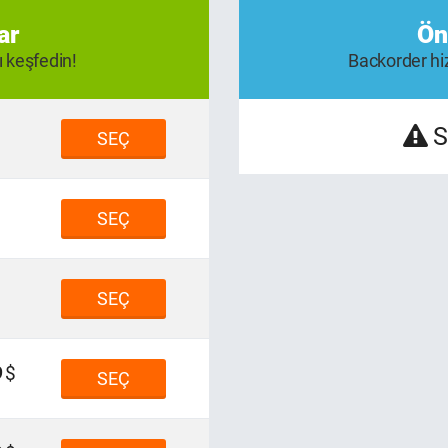
ar
Ön
ı keşfedin!
Backorder hiz
S
SEÇ
SEÇ
SEÇ
9
SEÇ