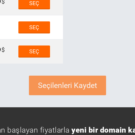
9
SEÇ
SEÇ
9
SEÇ
Seçilenleri Kaydet
n başlayan fiyatlarla
yeni bir domain k